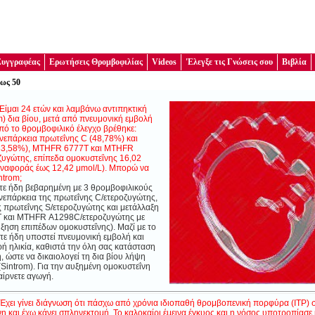
Συγγραφέας
Ερωτήσεις Θρομβοφιλίας
Videos
'Ελεγξε τις Γνώσεις σου
Βιβλία
έως 50
Είμαι 24 ετών και λαμβάνω αντιπηκτική
m
) δια βίου, μετά από πνευμονική εμβολή
πό το θρομβοφιλικό έλεγχο βρέθηκε:
νεπάρκεια πρωτεΐνης
C
(48,78%) και
33,58%),
MTHFR
6777
T
και
MTHFR
ζυγώτης, επίπεδα ομοκυστεΐνης 16,02
αναφοράς έως 12,42 μ
mol
/
L
). Μπορώ να
ntrom
;
τε ήδη βεβαρημένη με 3 θρομβοφιλικούς
νεπάρκεια της πρωτεΐνης
C
/ετεροζυγώτης,
ς πρωτεΐνης
S
/ετεροζυγώτης και μετάλλαξη
 και
MTHFR
Α1298
C
/ετεροζυγώτης με
ξηση επιπέδων ομοκυστεΐνης). Μαζί με το
ετε ήδη υποστεί πνευμονική εμβολή και
ρή ηλικία, καθιστά την όλη σας κατάσταση
 ώστε να δικαιολογεί τη δια βίου λήψη
(
Sintrom
). Για την αυξημένη ομοκυστεΐνη
αίρνετε αγωγή.
.Έχει γίνει διάγνωση ότι πάσχω από χρόνια ιδιοπαθή θρομβοπενική πορφύρα (ITP)
η και έχω κάνει σπληνεκτομή. Το καλοκαίρι έμεινα έγκυος και η νόσος υποτροπίασε