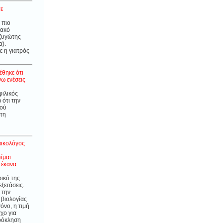
τε
 πιο
ιακό
οζυγώτης
α).
ε η γιατρός
έθηκε ότι
ω ενέσεις
φιλικός
 ότι την
ρού
στη
αικολόγος
ίμαι
 έκανα
ρικό της
ξετάσεις.
 την
 βιολογίας
όνο, η τιμή
χο για
πρόκληση