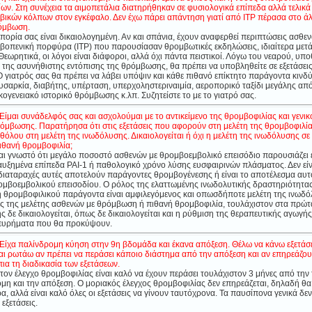
ων. Στη συνέχεια τα αιμοπετάλια διατηρήθηκαν σε φυσιολογικά επίπεδα αλλά τελικ
ικών κόλπων στον εγκέφαλο. Δεν έχω πάρει απάντηση γιατί από ΙΤΡ πέρασα στο ά
ρόμβωση.
ορία σας είναι δικαιολογημένη. Αν και σπάνια, έχουν αναφερθεί περιπτώσεις ασθε
βοπενική πορφύρα (
ITP
) που παρουσίασαν θρομβωτικές εκδηλώσεις, ιδιαίτερα μετ
εωρητικά, οι λόγοι είναι διάφοροι, αλλά όχι πάντα πειστικοί. Λόγω του νεαρού, υπο
ι της ασυνήθιστης εντόπισης της θρόμβωσης, θα πρέπει να υποβληθείτε σε εξετάσεις
 γιατρός σας θα πρέπει να λάβει υπόψιν και κάθε πιθανό επίκτητο παράγοντα κινδύ
υσαρκία, διαβήτης, υπέρταση, υπερχοληστεριναιμία, αεροπορικό ταξίδι μεγάλης απ
ογενειακό ιστορικό θρόμβωσης κ.λπ. Συζητείστε το με το γιατρό σας.
Είμαι συνάδελφός σας και ασχολούμαι με το αντικείμενο της θρομβοφιλίας και γενικ
ρόμβωσης. Παρατήρησα ότι στις εξετάσεις που αφορούν στη μελέτη της θρομβοφιλία
όλου στη μελέτη της ινωδόλυσης. Δικαιολογείται ή όχι η μελέτη της ινωδόλυσης σε
θανή θρομβοφιλία;
αι γνωστό ότι μεγάλο ποσοστό ασθενών με θρομβοεμβολικό επεισόδιο παρουσιάζει
 αυξημένα επίπεδα PAI-1 ή παθολογικό χρόνο λύσης ευσφαιρινών πλάσματος. Δεν εί
 διαταραχές αυτές αποτελούν παράγοντες θρομβογένεσης ή είναι το αποτέλεσμα αυτ
ομβοεμβολικού επεισοδίου. O ρόλος της ελαττωμένης ινωδολυτικής δραστηριότητα
 θρομβοφιλικού παράγοντα είναι αμφιλεγόμενος και οπωσδήποτε μελέτη της ινωδό
ος της μελέτης ασθενών με θρόμβωση ή πιθανή θρομβοφιλία, τουλάχιστον στα πρώτ
ς δε δικαιολογείται, όπως δε δικαιολογείται και η ρύθμιση της θεραπευτικής αγωγής
 ευρήματα που θα προκύψουν.
.Είχα παλίνδρομη κύηση στην 9η βδομάδα και έκανα απόξεση. Θέλω να κάνω εξετάσε
αι ρωτάω αν πρέπει να περάσει κάποιο διάστημα από την απόξεση και αν επηρεάζο
ια τη διαδικασία των εξετάσεων.
τον έλεγχο θρομβοφιλίας είναι καλό να έχουν περάσει τουλάχιστον 3 μήνες από την 
μη και την απόξεση. Ο μοριακός έλεγχος θρομβοφιλίας δεν επηρεάζεται, δηλαδή θ
ώρα, αλλά είναι καλό όλες οι εξετάσεις να γίνουν ταυτόχρονα. Τα παυσίπονα γενικά δεν
 εξετάσεις.