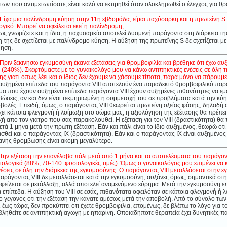
ν που αντιμετωπίσατε, είναι καλό να εκτιμηθεί όταν ολοκληρωθεί ο έλεγχος για θρ
.Είχα μια παλίνδρομη κύηση στην 11η εβδομάδα, είμαι παχύσαρκη και η πρωτεΐνη S
γικό. Μπορεί να οφείλεται εκεί η παλίνδρομη;
ς γνωρίζετε και η ίδια, η παχυσαρκία αποτελεί δυσμενή παράγοντα στη διάρκεια τη
 της δε σχετίζεται με παλίνδρομο κύηση. Η
αύξηση της πρωτεΐνης S δε σχετίζεται με
ύηση.
Πριν ξεκινήσω εγκυμοσύνη έκανα εξετάσεις για θρομβοφιλία και βρέθηκε ότι έχω αυ
 (240%). Σκεφτόμαστε με το γυναικολόγο μου να κάνω αντιπηκτικές ενέσεις σε όλη τ
ς γιατί όπως λέει και ο ίδιος δεν έχουμε να χάσουμε τίποτα, παρά μόνο να πάρουμε
αυξημένα επίπεδα του παράγοντα VIII αποτελούν ένα παραδεκτό θρομβοφιλικό παρ
μα που έχουν αυξημένα επίπεδα παράγοντα VIII έχουν αυξημένες πιθανότητες να ε
ώσεις, αν και δεν είναι τεκμηριωμένη η συμμετοχή του σε προβλήματα κατά την κύη
ολές. Επειδή, όμως, ο παράγοντας VIII θεωρείται πρωτεΐνη οξείας φάσης, δηλαδή 
ι κάποια φλεγμονή ή λοίμωξη στο σώμα μας, η αξιολόγηση της εξέτασης θα πρέπει ν
 από τον γιατρό που σας παρακολουθεί. Η εξέταση για τον VIII (δραστικότητα) θα 
τά 1 μήνα μετά την πρώτη εξέταση. Εάν και πάλι είναι το ίδιο αυξημένος, θεωρώ ότι
ασθεί και ο παράγοντας IX (δραστικότητα). Εάν και ο παράγοντας IX είναι αυξημένος 
θανής θρόμβωσης είναι ακόμη μεγαλύτερο.
Την εξέταση την επανέλαβα πάλι μετά από 1 μήνα και τα αποτελέσματα του παράγοντα
ολογικά (88%, 70-140 φυσιολογικές τιμές). Όμως ο γυναικολόγος μου επιμένει να
νέσεις σε όλη την διάρκεια της εγκυμοσύνης. Ο παράγοντας VIII μεταλλάσεται στην 
ράγοντας VIII δε μεταλλάσεται κατά την εγκυμοσύνη, αυξάνει, όμως, σημαντικά στη
οφείλεται σε μετάλλαξη, αλλά αποτελεί αναμενόμενο εύρημα. Μετά την εγκυμοσύνη ε
 επίπεδα. Η αύξηση του VIII σε εσάς, πιθανότατα οφειλόταν σε κάποια φλεγμονή ή 
ο γεγονός ότι την εξέταση την κάνατε αμέσως μετά την αποβολή. Από το σύνολο των
ι έως τώρα, δεν προκύπτει ότι έχετε θρομβοφιλία, επομένως, δε βλέπω το λόγο για τ
ληθείτε σε αντιπηκτική αγωγή με ηπαρίνη. Οποιαδήποτε θεραπεία έχει δυνητικές π