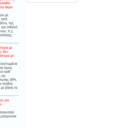
ά έπαθα
λλο άκρο
νών με
ά από
θέτω, της
 για πιθανή
νου, π.χ.
όστασης,
ότερα με
ς δεν
 άτομα με
 ελαττωμένα
ναι όμως
ού καθ'
ς ως
λυσης (tPA,
α στάδια
 με βάση τα
ις για
υν
τελευταία
α μπορούσε