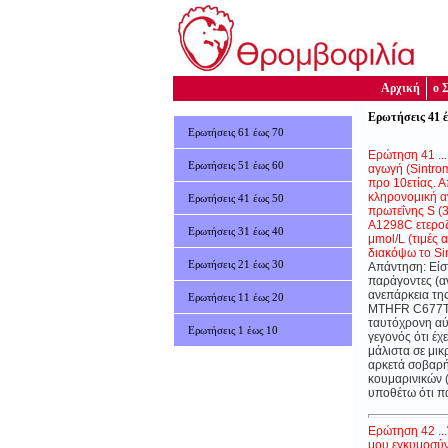
Αρχική
ο 
Ερωτήσεις 41 
Ερωτήσεις 61 έως 70
Ερώτηση 41 ...
Ερωτήσεις 51 έως 60
αγωγή (
Sintro
προ 10ετίας. Α
κληρονομική α
Ερωτήσεις 41 έως 50
πρωτεΐνης
S
(
Α1298
C
ετερο
Eρωτήσεις 31 έως 40
μ
mol
/
L
(τιμές 
διακόψω το
Si
Eρωτήσεις 21 έως 30
Απάντηση: Είσ
παράγοντες (α
ανεπάρκεια τη
Ερωτήσεις 11 έως 20
MTHFR
C
677Τ
ταυτόχρονη αύ
Eρωτήσεις 1 έως 10
γεγονός ότι έχ
μάλιστα σε μικ
αρκετά σοβαρή,
κουμαρινικών 
υποθέτω ότι π
Ερώτηση 42 ..
μου εγκυμοσύν