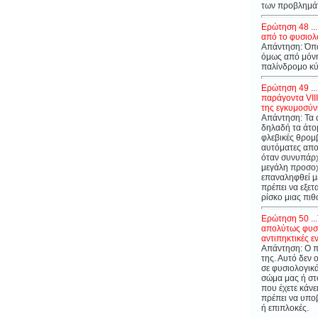
των προβλημάτω
Ερώτηση 48 ..
από το φυσιολο
Απάντηση: Όπω
όμως
από μόνη
παλίνδρομο κ
Ερώτηση 49 ...
παράγοντα VIII
της εγκυμοσύνη
Απάντηση: Τα 
δηλαδή τα άτο
φλεβικές θρομβ
αυτόματες αποβ
όταν συνυπάρχε
μεγάλη προσοχή
επαναληφθεί με
πρέπει να εξετ
ρίσκο μιας πι
Ερώτηση 50 ...
απολύτως φυσι
αντιπηκτικές ε
Απάντηση: Ο πα
της. Αυτό δεν 
σε φυσιολογικά
σώμα μας ή στ
που έχετε κάνε
πρέπει να υποβ
ή επιπλοκές.