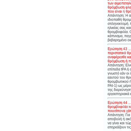
των αιμοπεταλί
θρόμβωση φλεβ
που είναι η θ
Απάντηση: Η απ
ιδιοπαθή θρομ
σπληνεκτομή. Θ
ηλικίας σας κα
θρομβοφιλία. Ο
κάπνισμα, παχ
βεβαρημένο οικ
Ερώτηση 43 ...
περιστατικά θ
αναφέρεσθε καθ
θρόμβωση ή πι
Απάντηση: Είν
επίπεδα tPA ή
γνωστό εάν οι
εαυτού του θρ
θρομβωτικού ή
PAI-1) ως μέρ
της διερεύνηση
εργαστηριακά
Ερώτηση 44 ..
θρομβοφιλία κ
παυσίπονα χάπ
Απάντηση: Για 
αποβολή ή ακό
να γίνει και τ
επηρεάζουν τις