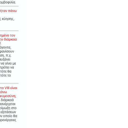
ομβοφιλία.
 ήταν πάνω
ς κύησης,
ξημένο τον
ην διάρκεια
!
άγοντα,
μφανίσουν
ση, π.χ.
αυξάνει
α γίνει με
πρέπει να
 τότε θα
τότε το
 VIII είναι
 κάνω
εγκυμοσύνη;
 διάρκειά
πανέρχεται
λοίμωξη στο
 εξετάσεων
ον οποίο θα
αρενέργειες