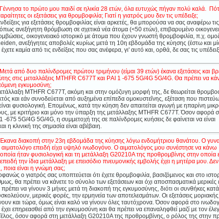
.Γέννησα το πρώτο μου παιδί σε ηλικία 28 ετών, όλα ευτυχώς πήγαν πολύ καλά. Πό
ραίτητες οι εξετάσεις για θρομβοφιλία; Γιατί η γιατρός μου δεν τις υπέδειξε;
νδείξεις για εξετάσεις θρομβοφιλίας είναι αρκετές, θα μπορούσα να σας αναφέρω τις
 όπως ανεξήγητη θρόμβωση σε σχετικά νέα άτομα (<50 ετών), επιβαρυμένο οικογενε
ομβώσεις, οικογενειακό ιστορικό με άτομα που έχουν γνωστή θρομβοφιλία, π.χ. ομ
eiden, ανεξήγητες αποβολές κυρίως μετά τη 10η εβδομάδα της κύησης (έστω και μί
χετε καμία από τις ενδείξεις που σας ανέφερα, γι' αυτό και, ορθά, δε σας τις υπέδειξ
Μετά από δυο παλίνδρομες πρώτου τριμήνου (είμαι 39 ετών) έκανα εξετάσεις και βρ
γώτης στις μεταλλάξεις MTHFR C677T και ΡAI 1 -675 5G/4G 5G/4G. Θα πρέπει να κάν
πόμενη εγκυμοσύνη;
ετάλλαξη MTHFR C677T, ακόμη και στην ομόζυγη μορφή της, δε θεωρείται θρομβο
τός και εάν συνοδεύεται από αυξημένα επίπεδα ομοκυστεΐνης, εξέταση που πιστεύω
ι είναι φυσιολογική. Επομένως, κατά την κύηση δεν απαιτείται αγωγή με ηπαρίνη μικ
υς, με κριτήριο και μόνο την ύπαρξη της μετάλλαξης MTHFR C677T. Όσον αφορά 
1 -675 5G/4G 5G/4G, η συμμετοχή της σε παλίνδρομες κυήσεις δε φαίνεται να είναι
αι η κλινική της σημασία είναι αβέβαιη.
.Έκανα διακοπή στην 23η εβδομάδα της κύησης λόγω ενδομήτριου θανάτου. Ο γυν
 αιματολόγο επειδή είχα υψηλό ινωδογόνο. Ο αιματολόγος μου συνέστησε να κάνω
 οποία ήταν φυσιολογική και τη μετάλλαξη G20210A της προθρομβίνης στην οποία ε
επειδή την ίδια μετάλλαξη με επεισόδιο πνευμονικής εμβολής έχει η μητέρα μου. Δεν
, ποια είναι η γνώμη σας;
ανώς ο γιατρός σας υποπτεύεται ότι έχετε θρομβοφιλία, βασιζόμενος και στο ιστο
μως, θα πρέπει να κάνετε το σύνολο των εξετάσεων και όχι αποσπασματικά μερικές ε
α πρέπει να γίνουν 3 μήνες μετά τη διακοπή της εγκυμοσύνης, διότι οι συνθήκες κατά
κολεύουν, μερικές φορές, την ερμηνεία των αποτελεσμάτων. Οι εξετάσεις μοριακής
ουν και τώρα, όμως είναι καλό να γίνουν όλες ταυτόχρονα. Όσον αφορά στο ινωδογ
χει επηρεασθεί από την εγκυμοσύνη και θα πρέπει να επαναληφθεί μαζί με τον έλεγ
Τέλος, όσον αφορά στη μετάλλαξη G20210A της προθρομβίνης, ο ρόλος της στην 