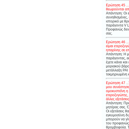
Ερώτηση 45 ..
θεωρούνται απα
Απάντηση: Οι ε
συνηθισμένες,
ιστορικό με θρ
παράγοντα V L
Προφανώς δεν έ
σας.
Ερώτηση 46 ...
είμαι ετεροζυ
ηπαρίνης σε ε
Απάντηση: Η μ
παράγοντας, εκ
έχετε κάνει κα
μοριακού βάρο
μετάλλαξη PAI 
τεκμηριωμένη κ
Ερώτηση 47 ..
μου συνέστησε
ομοκυστεΐνη η
ετεροζυγώτης, 
άλλες εξετάσεις
Απάντηση: Προφ
μητέρας σας. Ό
Οι εξετάσεις θ
εγκυμοσύνη δυσ
μπορούν να γίν
του προφανώς έ
θρομβοφιλία. 