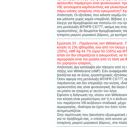
ακόλουθοι παράμετροι είναι φυσιολογικοί: πρ
VIII, αντισώματα καρδιολιπίνης και γλυκοπρωτ
πάρω ενέσεις ηπαρίνης στην εγκυμοσύνη? Χρε
Απάντηση: Οι εξετάσεις που κάνατε νομίζω ό
και μάλιστα χωρίς καμία υπερβολή. Βέβαια, η
έλεγχο για θρομβοφιλία και πιστεύω ότι την 
στη μετάλλαξη
MTHFR
C
677
T
, ακόμη και στ
ομοκυστε
ΐ
νης, δε θεωρείται θρομβοφιλικός π
ηπαρίνη μικρού μοριακού βάρους, με κριτήρι
Ερώτηση 33 ...Παράγοντας von Willebrand...Π
κύηση τη 10η εβδομάδα, ενώ από τον έλεγχο γ
150%), vWF Ag 44.7% (όρια 50-150%) και MT
είπαν ότι δεν επηρεάζεται η εγκυμοσύνη, να παί
αιμορραγία είναι πιο μεγάλη από τη τάση γι
ότι χορηγούν ηπαρίνη...
Απάντηση: Δεν κατάλαβα εάν πάσχετε από τη 
πήξης von Willebrand (vWF). Εάν αναφέρεσθε 
βασίζεται και σε άλλες εργαστηριακές εξετάσεις
Όσον αφορά στη μετάλλαξη MTHFR C677T, ακό
παράγοντας και δεν επηρεάζει την κύηση, ιδι
ομοκυστε
ΐ
νη σας είναι φυσιολογική, θα έλεγα ότ
να μπείτε σε ηπαρίνη γι' αυτόν τον λόγο.
Εφόσον η διάγνωση της νόσου von Willebrand 
την κύηση είναι μεγαλύτερος απ' ό,τι ο κίνδ
του παράγοντα VIII αυξάνουν σταδιακά, μέχρι
αιμορραγίας, ιδιαίτερα αν έχετε τον ήπιο τύπ
αντιμετωπίζεται.
Στην περίπτωση που ξεκινήσετε εξωσωματική γ
για το πρόβλημά σας, ο οποίος από κοινού με
ηπαρίνης μικρού μοριακού βάρους, στα πλαίσι