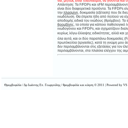
ναι, μήπως είναι πλεονασμός να γίνονται και οι
Απάντηση: Τα
F
/
FDPs
και
sFM
περιλαμβάνοντα
είναι δύο διαφορετικά προϊόντα. Τα
F
/
FDPs
εί
την
πλασμίνη
, δοκιμασία (εξέταση) που δε δ
ινωδόλυση. Θα έπρεπε ήδη από πολλού να είχ
αποδομής ειδικά του ινώδους (θρόμβου). Τα
θρομβίνης
, τα οποία για κάποιο παθολογικό λ
ινωδογόνου και
F
/
FDPs
, και σχηματίζουν δια
κυρίως λόγω έλλειψης ειδικότητας, αλλά και
όλα αυτά, και οι δύο παραπάνω δοκιμασίες (
F
πρωτόκολλα (εργασίες), κατά τη γνώμη μου ά
δεν περιλαμβάνονται στις εξετάσεις για τον έλ
περιλαμβάνονται, στα πλαίσια ελέγχου της αιμ
Θρομβοφιλία / Δρ Ιωάννης Επ. Γεωργούλης / θρομβοφιλία και κύηση © 2011 | Powered by VS