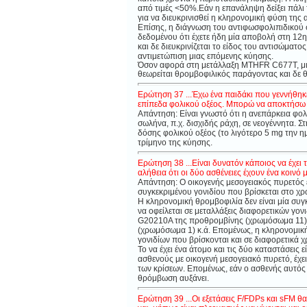
από τιμές <50%.Εάν η επανάληψη δείξει πάλι τέ
για να διευκρινισθεί η κληρονομική φύση της 
Επίσης, η διάγνωση του αντιφωσφολιπιδικού 
δεδομένου ότι έχετε ήδη μία αποβολή στη 12η
και δε διευκρινίζεται το είδος του αντισώμα
αντιμετώπιση μιας επόμενης κύησης.
Όσον αφορά στη μετάλλαξη MTHFR C677T, μια 
θεωρείται θρομβοφιλικός παράγοντας και δε 
Ερώτηση 37 ...
Έχω ένα παιδάκι που γεννήθηκε 
επίπεδα φολικού οξέος. Μπορώ να αποκτήσω ά
Απάντηση:
Είναι γνωστό ότι η ανεπάρκεια φολ
σωλήνα, π.χ. δισχιδής ράχη, σε νεογέννητα. 
δόσης φολικού οξέος (το λιγότερο 5
mg
την η
τρίμηνο της κύησης.
Ερώτηση 38 ...Είναι δυνατόν κάποιος να έχει 
αλήθεια ότι οι δύο ασθένειες έχουν ένα κοινό 
Απάντηση: Ο οικογενής μεσογειακός πυρετός εί
συγκεκριμένου γονιδίου που βρίσκεται στο χ
Η κληρονομική θρομβοφιλία δεν είναι μία συγ
να οφείλεται σε μεταλλάξεις διαφορετικών γο
G20210A της προθρομβίνης (χρωμόσωμα 11)
(χρωμόσωμα 1) κ.ά. Επομένως, η κληρονομική 
γονιδίων που βρίσκονται και σε διαφορετικά
Το να έχει ένα άτομο και τις δύο καταστάσεις 
ασθενούς με οικογενή μεσογειακό πυρετό, έχε
των κρίσεων. Επομένως, εάν ο ασθενής αυτός έ
θρόμβωση αυξάνει.
Ερώτηση 39 ...Οι εξετάσεις F/FDPs και sFM
θα