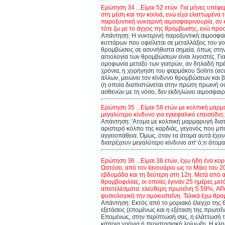
Ερώτηση 34 ...Είμαι 52 ετών. Για μήνες υπέφ
στη μέση και την κοιλιά, ενώ είχα ελαττωμένα 
παροξυντική νυκτερινή αιμοσφαιρινουρία, αν 
τότε ζω με το άγχος της θρόμβωσης, ενώ προσ
Απάντηση: Η νυκτερινή παροξυντική αιμοσφαιρ
κυττάρων που οφείλεται σε μεταλλάξεις του γ
θρομβώσεις σε ασυνήθιστα σημεία, όπως στην κ
αιτιολογία των θρομβώσεων είναι λιγοστές. Γ
ομοφωνία μεταξύ των γιατρών, αν δηλαδή πρέπ
χρόνια, η χορήγηση του φαρμάκου Soliris (ecu
άλλων, μειώνει τον κίνδυνο θρομβώσεων και βε
(η οποία διαπιστώνεται στην πρώτη πρωινή ο
ασθενών με τη νόσο, δεν εκδηλώνει αιμοσφαιρ
Ερώτηση 35 ...Είμαι 58 ετών με κολπική μαρ
μεγαλύτερο κίνδυνο για εγκεφαλικό επεισόδιο;
Απάντηση: 'Ατομα με κολπική μαρμαρυγή δια
αριστερό κόλπο της καρδιάς, γεγονός που μπο
αγγειοπάθεια. Όμως, όταν τα άτομα αυτά έχου
διατρέχουν μεγαλύτερο κίνδυνο απ' ό,τι άτομ
Ερώτηση 36 ...Είμαι 36 ετών, έχω ήδη ένα κορ
Ωστόσο, από τον Ιανουάριο ως το Μάιο του 2
εβδομάδα και τη δεύτερη στη 12η. Μετά από αυ
θρομβοφιλίας, οι οποίες έγιναν 25 ημέρες με
αποτελέσματα: ελεύθερη πρωτε
ΐ
νη
S
59%, ΑΡ
φυσιολογική την ομοκυστε
ΐ
νη. Τελικά έχω θρο
Απάντηση: Εκτός από το μοριακό έλεγχο της θ
εξετάσεις (επομένως και η εξέταση της πρωτεΐν
Επομένως, στην περίπτωσή σας, η ελάττωσή τη
κάποια χρόνια ή περιστασιακή λοίμωξη.
Η κλη