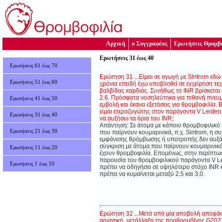
Αρχική
ο Συγγραφέας
Ερωτήσεις Θρομβο
Eρωτήσεις 31 έως 40
Ερωτήσεις 61 έως 70
Ερώτηση 31 ...Είμαι σε αγωγή με Sintrom εδώ
Ερωτήσεις 51 έως 60
χρόνια επειδή έχω υποβληθεί σε εγχείρηση τε
βαλβίδας καρδιάς. Συνήθως το INR βρίσκεται 
2.6. Πρόσφατα νοσηλεύτηκα για πιθανή πνευ
Ερωτήσεις 41 έως 50
εμβολή και έκανα εξετάσεις για θρομβοφιλία. 
είμαι ετεροζυγώτης στον παράγοντα V Leiden
Eρωτήσεις 31 έως 40
να αυξήσω τα όρια του INR;
Απάντηση: Σε άτομα με κάποιο θρομβοφιλικό
Eρωτήσεις 21 έως 30
που παίρνουν κουμαρινικά, π.χ. Sintrom, η σ
εμφάνισης θρόμβωσης ή υποτροπής δεν αυξάν
σύγκριση με άτομα που παίρνουν κουμαρινικά
Ερωτήσεις 11 έως 20
έχουν θρομβοφιλία. Επομένως, στην περίπτωσ
παρουσία του θρομβοφιλικού παράγοντα V Le
Eρωτήσεις 1 έως 10
πρέπει να οδηγήσει σε υψηλότερο στόχο INR 
πρέπει να κυμαίνεται μεταξύ 2.5 και 3.0.
Ερώτηση 32 ...Μετά από μία αποβολή αποφάσι
αρνητική, μετάλλαξη της προθρομβίνης G202