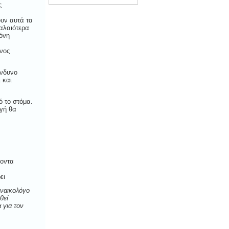
ς
ουν αυτά τα
παλαιότερα
όνη
υνος
ίνδυνο
 και
ό το στόμα.
γή θα
γοντα
ει
υναικολόγο
θεί
 για τον