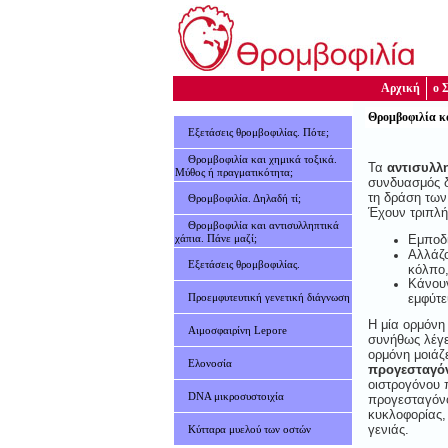
Αρχική
ο 
Θρομβοφιλία κα
Εξετάσεις θρομβοφιλίας. Πότε;
Θρομβοφιλία και χημικά τοξικά.
Τα
αντισυλλ
Μύθος ή πραγματικότητα;
συνδυασμός δ
τη δράση των
Θρομβοφιλία. Δηλαδή τί;
Έχουν τριπλή
Θρομβοφιλία και αντισυλληπτικά
χάπια. Πάνε μαζί;
Εμποδί
Αλλάζο
Εξετάσεις θρομβοφιλίας.
κόλπο,
Κάνουν
Προεμφυτευτική γενετική διάγνωση
εμφύτε
Η μία ορμόνη 
Αιμοσφαιρίνη Lepore
συνήθως λέγ
ορμόνη μοιάζε
Ελονοσία
προγεσταγό
οιστρογόνου π
DNA μικροσυστοιχία
προγεσταγόνο
κυκλοφορίας, 
γενιάς.
Κύτταρα μυελού των οστών