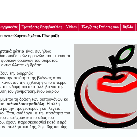
Συγγραφέας
Ερωτήσεις Θρομβοφιλίας
Videos
'Ελεγξε τις Γνώσεις σου
Βιβλία
ι αντισυλληπτικά χάπια. Πάνε μαζί;
ηπτικά χάπια
είναι συνήθως
ύο συνθετικών ορμονών που μιμούνται
 φυσικών ορμονών του σώματος.
 αντισυλληπτική δράση:
ζουν την ωορρηξία
υν την ποιότητα της βλέννας στον
 κάνοντάς την εχθρική για το σπέρμα
 το ενδομήτριο ακατάλληλο για την
υση του γονιμοποιημένου ωαρίου
μιμείται τη δράση των οιστρογόνων και
εται
αιθινυλοιστραδιόλη
. Η άλλη
ι με την προγεστερόνη και λέγεται
νο
. Έτσι, ανάλογα με την ποσότητα του
ου περιέχουν και το είδος του
υ, έχουν παρασκευασθεί κατά σειρά
αντισυλληπτικά 1ης, 2ης, 3ης και 4ης