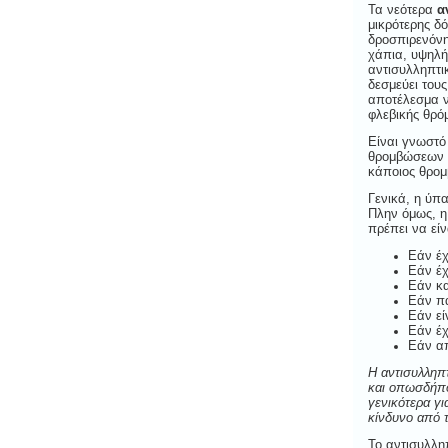
Τα νεότερα
α
μικρότερης δ
δροσπιρενόνη
χάπια, υψηλή
αντισυλληπτι
δεσμεύει του
αποτέλεσμα ν
φλεβικής θρό
Είναι γνωστό
θρομβώσεων 3
κάποιος θρομ
Γενικά, η ύπ
Πλην όμως, η
πρέπει να εί
Εάν έχ
Εάν έχ
Εάν κα
Εάν πά
Εάν εί
Εάν έχ
Εάν απ
Η αντισυλληπτ
και οπωσδήποτ
γενικότερα γι
κίνδυνο από τ
Το αντισυλληπ