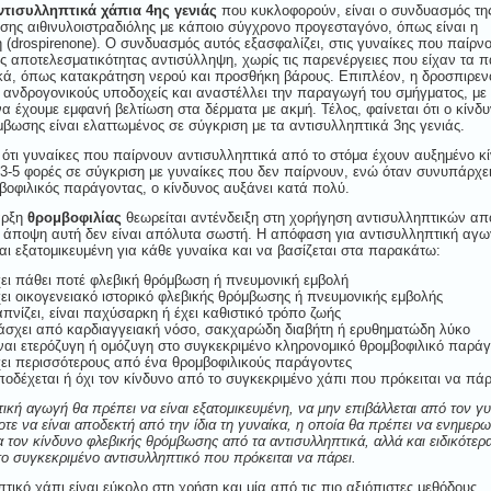
ντισυλληπτικά χάπια 4ης γενιάς
που κυκλοφορούν, είναι ο συνδυασμός τη
όσης αιθινυλοιστραδιόλης με κάποιο σύγχρονο προγεσταγόνο, όπως είναι η
 (
drospirenone
). Ο συνδυασμός αυτός εξασφαλίζει, στις γυναίκες που παίρν
ς αποτελεσματικότητας αντισύλληψη, χωρίς τις παρενέργειες που είχαν τα 
κά, όπως κατακράτηση νερού και προσθήκη βάρους. Επιπλέον, η
δροσπιρεν
ς ανδρογονικούς υποδοχείς και αναστέλλει την παραγωγή του σμήγματος, με
α έχουμε εμφανή βελτίωση στα δέρματα με ακμή. Τέλος, φαίνεται ότι ο κίνδ
μβωσης είναι ελαττωμένος σε σύγκριση με τα αντισυλληπτικά 3ης γενιάς.
 ότι γυναίκες που παίρνουν αντισυλληπτικά από το στόμα έχουν αυξημένο κ
-5 φορές σε σύγκριση με γυναίκες που δεν παίρνουν, ενώ όταν συνυπάρχει
βοφιλικός παράγοντας, ο κίνδυνος αυξάνει κατά πολύ.
αρξη
θρομβοφιλίας
θεωρείται αντένδειξη στη χορήγηση αντισυλληπτικών απ
 άποψη αυτή δεν είναι απόλυτα σωστή. Η απόφαση για αντισυλληπτική αγω
ναι εξατομικευμένη για κάθε γυναίκα και να βασίζεται στα παρακάτω:
ει πάθει ποτέ φλεβική θρόμβωση ή πνευμονική εμβολή
ει οικογενειακό ιστορικό φλεβικής θρόμβωσης ή πνευμονικής εμβολής
πνίζει, είναι παχύσαρκη ή έχει καθιστικό τρόπο ζωής
σχει από καρδιαγγειακή νόσο, σακχαρώδη διαβήτη ή ερυθηματώδη λύκο
ναι ετερόζυγη ή ομόζυγη στο συγκεκριμένο κληρονομικό θρομβοφιλικό παρά
ει περισσότερους από ένα θρομβοφιλικούς παράγοντες
οδέχεται ή όχι τον κίνδυνο από το συγκεκριμένο χάπι που πρόκειται να πάρ
ική αγωγή θα πρέπει να είναι εξατομικευμένη, να μην επιβάλλεται από τον γ
ε να είναι αποδεκτή από την ίδια τη γυναίκα, η οποία θα πρέπει να ενημερω
α τον κίνδυνο φλεβικής θρόμβωσης από τα αντισυλληπτικά, αλλά και ειδικότερα
ο συγκεκριμένο αντισυλληπτικό που πρόκειται να πάρει.
τικό χάπι είναι εύκολο στη χρήση και μία από τις πιο αξιόπιστες μεθόδους