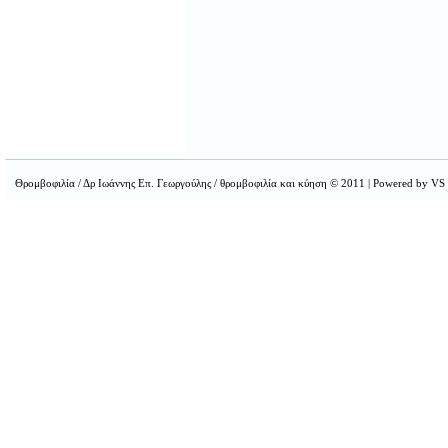
Θρομβοφιλία / Δρ Ιωάννης Επ. Γεωργούλης / θρομβοφιλία και κύηση © 2011 | Powered by VS